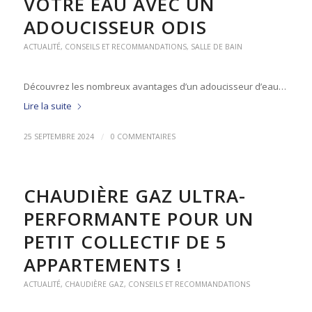
VOTRE EAU AVEC UN
ADOUCISSEUR ODIS
ACTUALITÉ
,
CONSEILS ET RECOMMANDATIONS
,
SALLE DE BAIN
Découvrez les nombreux avantages d’un adoucisseur d’eau…
Lire la suite
/
25 SEPTEMBRE 2024
0 COMMENTAIRES
CHAUDIÈRE GAZ ULTRA-
PERFORMANTE POUR UN
PETIT COLLECTIF DE 5
APPARTEMENTS !
ACTUALITÉ
,
CHAUDIÈRE GAZ
,
CONSEILS ET RECOMMANDATIONS