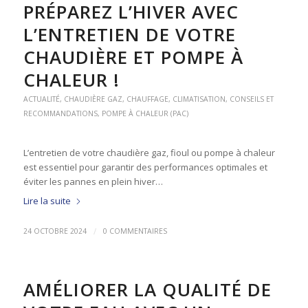
PRÉPAREZ L’HIVER AVEC
L’ENTRETIEN DE VOTRE
CHAUDIÈRE ET POMPE À
CHALEUR !
ACTUALITÉ
,
CHAUDIÈRE GAZ
,
CHAUFFAGE
,
CLIMATISATION
,
CONSEILS ET
RECOMMANDATIONS
,
POMPE À CHALEUR (PAC)
L’entretien de votre chaudière gaz, fioul ou pompe à chaleur
est essentiel pour garantir des performances optimales et
éviter les pannes en plein hiver…
Lire la suite
/
24 OCTOBRE 2024
0 COMMENTAIRES
AMÉLIORER LA QUALITÉ DE