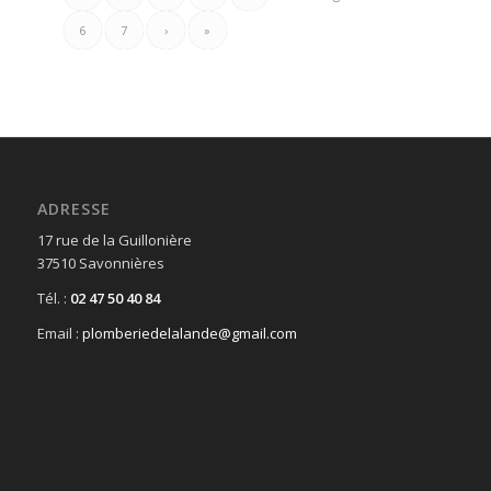
6
7
›
»
ADRESSE
17 rue de la Guillonière
37510 Savonnières
Tél. :
02 47 50 40 84
Email :
plomberiedelalande@gmail.com