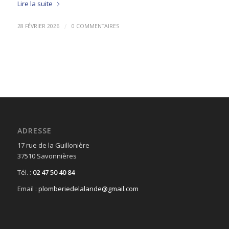
Lire la suite
/
28 FÉVRIER 2026
0 COMMENTAIRES
ADRESSE
17 rue de la Guillonière
37510 Savonnières
Tél. :
02 47 50 40 84
Email :
plomberiedelalande@gmail.com