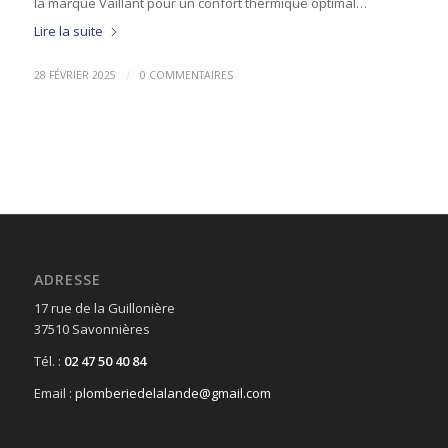
la marque Vaillant pour un confort thermique optimal…
Lire la suite
/
28 FÉVRIER 2025
0 COMMENTAIRES
ADRESSE
17 rue de la Guillonière
37510 Savonnières
Tél. :
02 47 50 40 84
Email :
plomberiedelalande@gmail.com