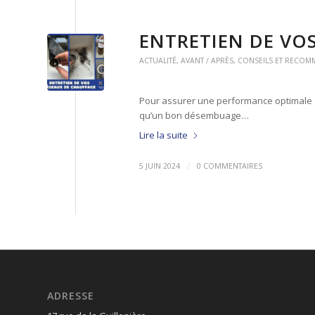
ENTRETIEN DE VO
ACTUALITÉ
,
AVANT / APRÈS
,
CONSEILS ET RECO
Pour assurer une performance optimale et 
qu’un bon désembuage…
Lire la suite
/
5 JUIN 2024
0 COMMENTAIRES
ADRESSE