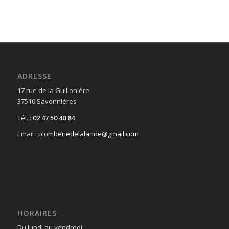
ADRESSE
17 rue de la Guillonière
37510 Savonnières
Tél. :
02 47 50 40 84
Email :
plomberiedelalande@gmail.com
HORAIRES
Du lundi au vendredi