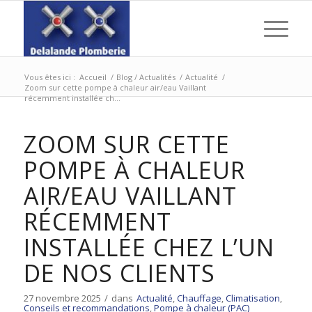
Vous êtes ici :
Accueil
/
Blog / Actualités
/
Actualité
/
Zoom sur cette pompe à chaleur air/eau Vaillant
récemment installée ch...
ZOOM SUR CETTE
POMPE À CHALEUR
AIR/EAU VAILLANT
RÉCEMMENT
INSTALLÉE CHEZ L’UN
DE NOS CLIENTS
27 novembre 2025
/
dans
Actualité
,
Chauffage
,
Climatisation
,
Conseils et recommandations
,
Pompe à chaleur (PAC)