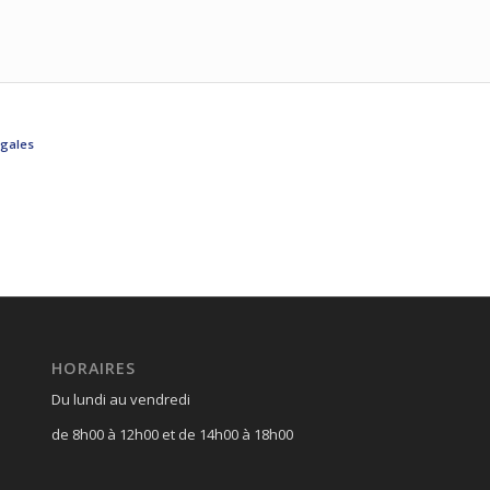
égales
HORAIRES
Du lundi au vendredi
de 8h00 à 12h00 et de 14h00 à 18h00