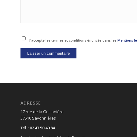
J'accepte les termes et conditions énoncés dans les
Mentions l
ADRESSE
17 rue de la Guillonière
37510 Savonnières
Tél. :
02 47 50 40 84