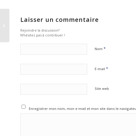
Laisser un commentaire
Très belles fêtes de fin
d’années à tous !
Rejoindre la discussion?
N’hésitez pas à contribuer !
*
Nom
*
E-mail
Site web
Enregistrer mon nom, mon e-mail et mon site dans le navigat